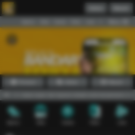
Daftar
Masuk
Menu
Beranda
Sports+
Slots
Casino
Poker
Lotto
Arcade
Fishing
Promosi
Daftar
Masuk
, akses cepat, dan layanan terbaik untuk kenyamanan pengguna aktif
Sports+
Slots
Casino
Poker
Lotto